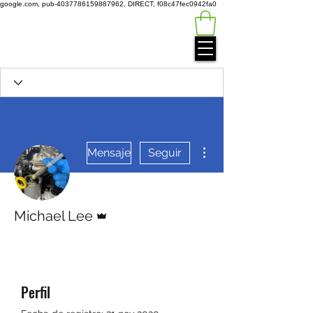
google.com, pub-4037786159887962, DIRECT, f08c47fec0942fa0
Green
Auto
Technology
Más acciones
Mensaje
Seguir
Administrador
Michael Lee
Perfil