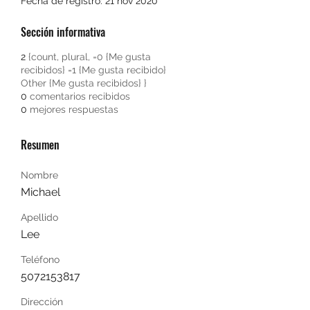
Fecha de registro: 21 nov 2020
Sección informativa
2
{count, plural, =0 {Me gusta
recibidos} =1 {Me gusta recibido}
Other {Me gusta recibidos} }
0
comentarios recibidos
0
mejores respuestas
Resumen
Nombre
Michael
Apellido
Lee
Teléfono
5072153817
Dirección