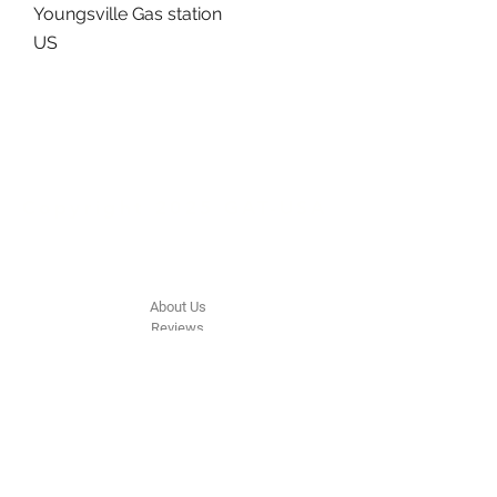
Youngsville Gas station
US
Green
Auto
Technology
Copyright 2025 GAT-USA
The Company
About Us
Reviews
FAQ
Contact Us
Raleigh, NC
Tel:
507-215-3817
greenautotechnology@gmail.com