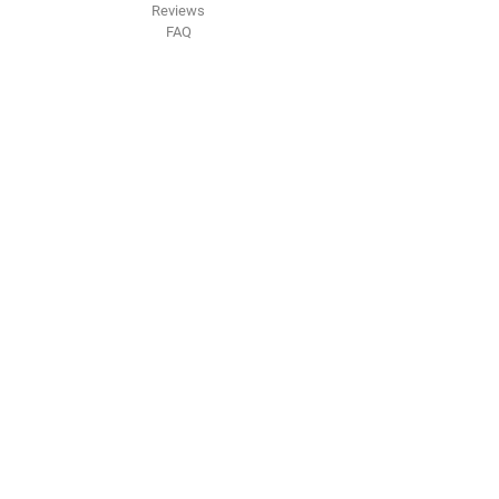
Reviews
FAQ
Contact Us
Raleigh, NC
Tel:
507-215-3817
greenautotechnology@gmail.com
Find Us
Amazon
Ebay
Walmart
Youtube