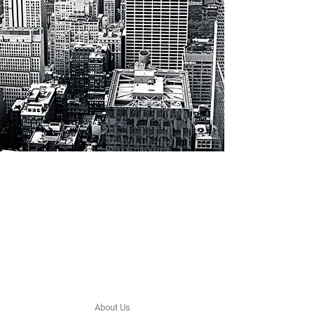
Green
Auto
Technology
Copyright 2025 GAT-USA
The Company
About Us